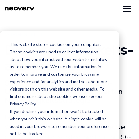
VORGESTELLT
Die Wesentlichkeits­
This website stores cookies on your computer.
These cookies are used to collect information
about how you interact with our website and allow
analyse
us to remember you. We use this information in
order to improve and customize your browsing
Schlüssel zur effizienten ESRS-
experience and for analytics and metrics about our
visitors both on this website and other media. To
Umsetzung und einer fokussierten
find out more about the cookies we use, see our
Nachhaltigkeitsstrategie
Privacy Policy
If you decline, your information won’t be tracked
Lernen Sie das Konzept der doppelten
when you visit this website. A single cookie will be
used in your browser to remember your preference
Wesentlichkeit kennen und erfahren Sie, wie
not to be tracked.
eine Wesentlichkeitsanalyse nicht nur Ihr ESG-