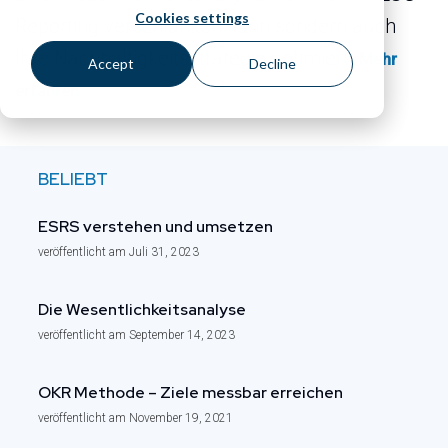
Cookies settings
Reporting verschlanken kann sondern auch
Ihre Nachhaltigkeitsstrategie optimiert.
Mehr
Accept
Decline
erfahren
BELIEBT
ESRS verstehen und umsetzen
veröffentlicht am Juli 31, 2023
Die Wesentlichkeits­analyse
veröffentlicht am September 14, 2023
OKR Methode – Ziele messbar erreichen
veröffentlicht am November 19, 2021