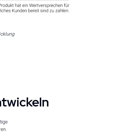
icklung
ntwickeln
tige
ren.