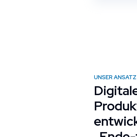
UNSER ANSATZ
Digital
Produk
entwic
„Ende-