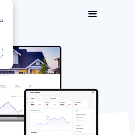
d
cs
r