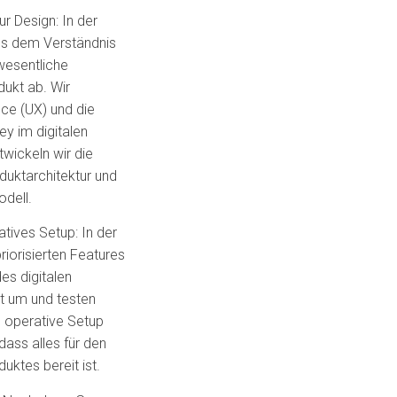
ur Design
: In der
aus dem Verständnis
wesentliche
ukt ab. Wir
ce (UX) und die
y im digitalen
wickeln wir die
duktarchitektur und
odell.
atives Setup:
In der
riorisierten Features
es digitalen
itt um und testen
s operative Setup
ass alles für den
uktes bereit ist.