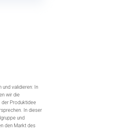
 und validieren
: In
en wir die
g der Produktidee
sprechen. In dieser
elgruppe und
en den Markt des