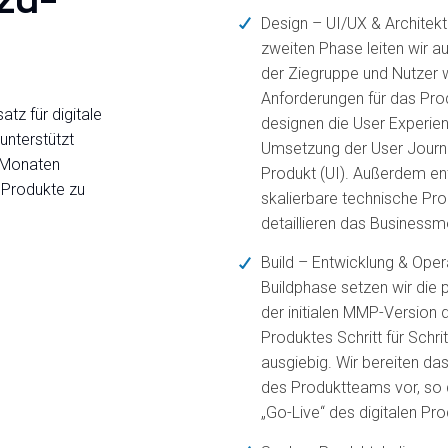
Design – UI/UX & Architekt
zweiten Phase leiten wir 
der Ziegruppe und Nutzer 
Anforderungen für das Prod
tz für digitale
designen die User Experien
unterstützt
Umsetzung der User Journe
 Monaten
Produkt (UI). Außerdem ent
e Produkte zu
skalierbare technische Pro
detaillieren das Businessm
Build – Entwicklung & Oper
Buildphase setzen wir die p
der initialen MMP-Version d
Produktes Schritt für Schr
ausgiebig. Wir bereiten da
des Produktteams vor, so d
„Go-Live“ des digitalen Prod