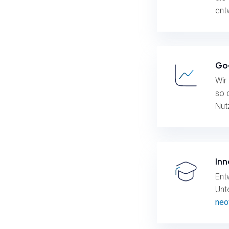
entw
Go-
Wir
so 
Nut
Inn
Ent
Unt
neo