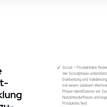
e
Scout – Produktidee finden
der Scoutphase unterstütz
t­
Erarbeitung und Validierun
mit einem starkem Wertver
klung
Phase identifizieren wir Zi
Nutzerbedürfnisse und leg
zu-
Produktes fest.