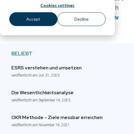
Cookies settings
Reporting verschlanken kann sondern auch
Ihre Nachhaltigkeitsstrategie optimiert.
Mehr
Accept
Decline
erfahren
BELIEBT
ESRS verstehen und umsetzen
veröffentlicht am Juli 31, 2023
Die Wesentlichkeits­analyse
veröffentlicht am September 14, 2023
OKR Methode – Ziele messbar erreichen
veröffentlicht am November 19, 2021