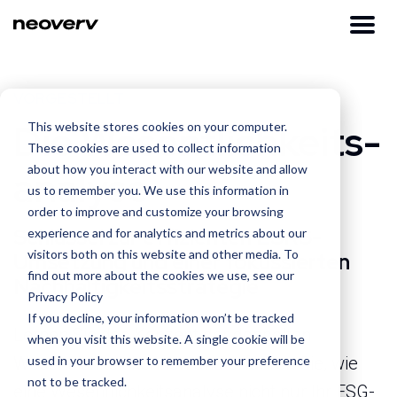
VORGESTELLT
Die Wesentlichkeits­
This website stores cookies on your computer.
These cookies are used to collect information
about how you interact with our website and allow
analyse
us to remember you. We use this information in
order to improve and customize your browsing
Schlüssel zur effizienten ESRS-
experience and for analytics and metrics about our
visitors both on this website and other media. To
Umsetzung und einer fokussierten
find out more about the cookies we use, see our
Nachhaltigkeitsstrategie
Privacy Policy
If you decline, your information won’t be tracked
Lernen Sie das Konzept der doppelten
when you visit this website. A single cookie will be
used in your browser to remember your preference
Wesentlichkeit kennen und erfahren Sie, wie
not to be tracked.
eine Wesentlichkeitsanalyse nicht nur Ihr ESG-