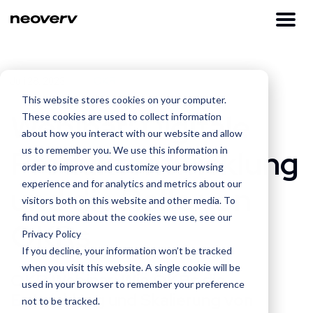
OKR
Juli 28, 2023
This website stores cookies on your computer.
Webinar: Digitale
These cookies are used to collect information
about how you interact with our website and allow
Produkt­entwicklung
us to remember you. We use this information in
order to improve and customize your browsing
experience and for analytics and metrics about our
und die Rolle von
visitors both on this website and other media. To
find out more about the cookies we use, see our
OKRs
Privacy Policy
If you decline, your information won’t be tracked
when you visit this website. A single cookie will be
OKR Webinar: Wie OKRs die
used in your browser to remember your preference
Entwicklung und Skalierung von
not to be tracked.