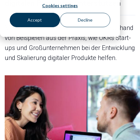
digitalen Produkten unterstützen
Cookies settings
Accept
Decline
Mit OKRs ans Ziel kommen: Lernen Sie anhand
von Beispielen aus der Praxis, wie OKRs Start-
ups und Großunternehmen bei der Entwicklung
und Skalierung digitaler Produkte helfen.