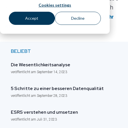
Cookies settings
Reporting verschlanken kann sondern auch
Ihre Nachhaltigkeitsstrategie optimiert.
Mehr
Accept
Decline
erfahren
BELIEBT
Die Wesentlichkeits­analyse
veröffentlicht am September 14, 2023
5 Schritte zu einer besseren Datenqualität
veröffentlicht am September 28, 2023
ESRS verstehen und umsetzen
veröffentlicht am Juli 31, 2023