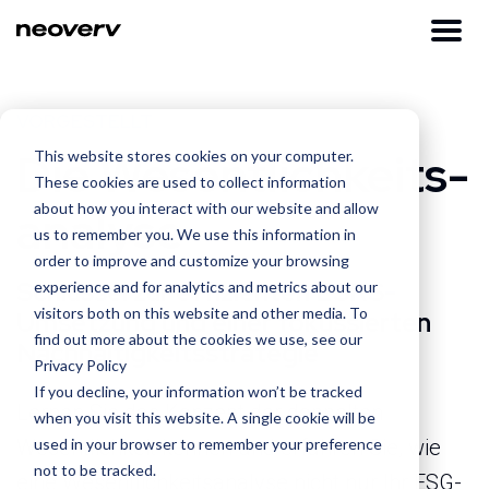
VORGESTELLT
Die Wesentlichkeits­
This website stores cookies on your computer.
These cookies are used to collect information
about how you interact with our website and allow
analyse
us to remember you. We use this information in
order to improve and customize your browsing
Schlüssel zur effizienten ESRS-
experience and for analytics and metrics about our
visitors both on this website and other media. To
Umsetzung und einer fokussierten
find out more about the cookies we use, see our
Nachhaltigkeitsstrategie
Privacy Policy
If you decline, your information won’t be tracked
Lernen Sie das Konzept der doppelten
when you visit this website. A single cookie will be
used in your browser to remember your preference
Wesentlichkeit kennen und erfahren Sie, wie
not to be tracked.
eine Wesentlichkeitsanalyse nicht nur Ihr ESG-