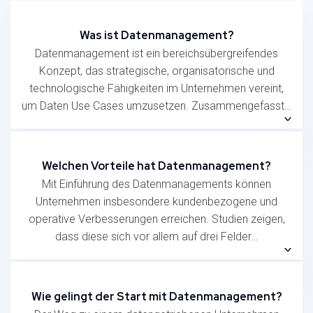
Was ist Datenmanagement?
Datenmanagement ist ein bereichsübergreifendes
Konzept, das strategische, organisatorische und
technologische Fähigkeiten im Unternehmen vereint,
um Daten Use Cases umzusetzen. Zusammengefasst…
Datenmanagement ist ein bereichsübergreifendes
Konzept, das strategische, organisatorische und
technologische Fähigkeiten im Unternehmen vereint,
Welchen Vorteile hat Datenmanagement?
um Daten Use Cases umzusetzen. Zusammengefasst
Mit Einführung des Datenmanagements können
besteht das Datenmanagement aus vier
Unternehmen insbesondere kundenbezogene und
Kerndimensionen:
operative Verbesserungen erreichen. Studien zeigen,
dass diese sich vor allem auf drei Felder…
Strategie
: Das Datenmanagement legt die
Mit Einführung des Datenmanagements können
Datenvision, -Mission und -Ziele fest und verfolgt
Unternehmen insbesondere kundenbezogene und
deren Umsetzung im Zuge der Implementierung
operative Verbesserungen erreichen. Studien zeigen,
einer definierten Daten Transformations Roadmap.
Wie gelingt der Start mit Datenmanagement?
dass diese sich vor allem auf drei Felder konzentrieren: