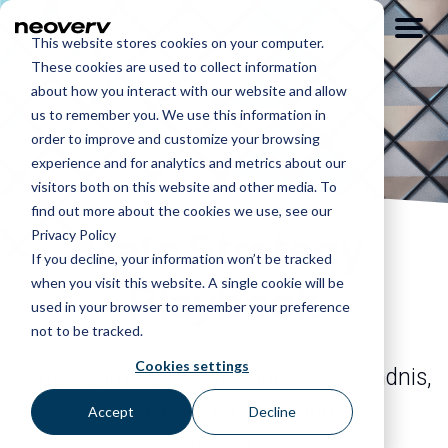
This website stores cookies on your computer.
These cookies are used to collect information
about how you interact with our website and allow
us to remember you. We use this information in
order to improve and customize your browsing
experience and for analytics and metrics about our
visitors both on this website and other media. To
find out more about the cookies we use, see our
Data Strategy
Privacy Policy
If you decline, your information won’t be tracked
Playbook
when you visit this website. A single cookie will be
used in your browser to remember your preference
not to be tracked.
Cookies settings
Daten zum Asset für Kundenverständnis,
Prozessexzellenz und
Accept
Decline
Innovationsfähigkeit machen